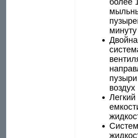
более 
мыльн
пузыре
минуту
Двойна
систем
вентил
направ
пузыри
воздух
Легкий 
емкост
жидкос
Систем
жидкос