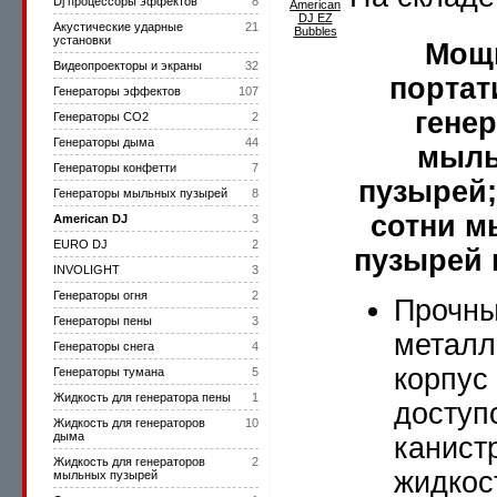
Dj процессоры эффектов
8
Акустические ударные
21
установки
Мощ
Видеопроекторы и экраны
32
порта
Генераторы эффектов
107
гене
Генераторы CO2
2
Генераторы дыма
44
мыл
Генераторы конфетти
7
пузырей;
Генераторы мыльных пузырей
8
сотни 
American DJ
3
EURO DJ
2
пузырей 
INVOLIGHT
3
Генераторы огня
2
Прочн
Генераторы пены
3
металл
Генераторы снега
4
корпус 
Генераторы тумана
5
Жидкость для генератора пены
1
доступ
Жидкость для генераторов
10
дыма
канист
Жидкость для генераторов
2
жидкос
мыльных пузырей