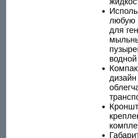
жидкос
Исполь
любую 
для ге
мыльн
пузыре
водной
Компак
дизайн
облегч
трансп
Кронш
крепле
компле
Габари