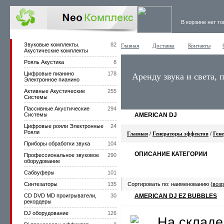
В корзине нет т
Звуковые комплекты.
82
Главная
Доставка
Контакты
Акустические комплекты
Рояль Акустика
8
Цифровые пианино
178
Аренду звука и света, 
Электронное пианино
Активные Акустические
255
Системы
Пассивные Акустические
294
Системы
AMERICAN DJ
Цифровые рояли Электронные
24
Рояли
Главная
/
Генераторы эффектов
/
Ген
Приборы обработки звука
104
ОПИСАНИЕ КАТЕГОРИИ
Профессиональное звуковое
290
оборудование
Сабвуферы
101
Синтезаторы
135
Сортировать по: наименованию (
возр
CD DVD MD проигрыватели,
30
AMERICAN DJ EZ BUBBLES
рекордеры
DJ оборудование
126
На складе