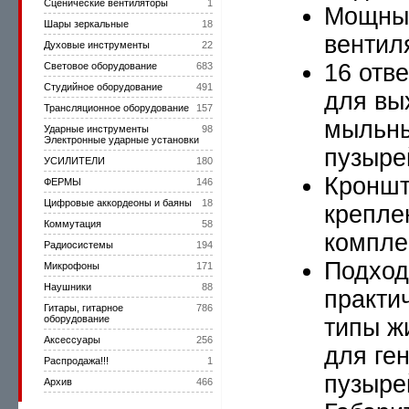
Сценические вентиляторы
1
Мощны
Шары зеркальные
18
вентил
Духовые инструменты
22
16 отв
Световое оборудование
683
Студийное оборудование
491
для вы
Трансляционное оборудование
157
мыльн
Ударные инструменты
98
Электронные ударные установки
пузыре
УСИЛИТЕЛИ
180
Кронш
ФЕРМЫ
146
Цифровые аккордеоны и баяны
18
крепле
Коммутация
58
компле
Радиосистемы
194
Подход
Микрофоны
171
Наушники
88
практи
Гитары, гитарное
786
оборудование
типы ж
Аксессуары
256
для ге
Распродажа!!!
1
пузыре
Архив
466