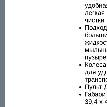
удобна
легкая
чистки
Подход
больши
жидкос
мыльн
пузыре
Колеса
для уд
трансп
Пульт 
Габарит
39,4 x 