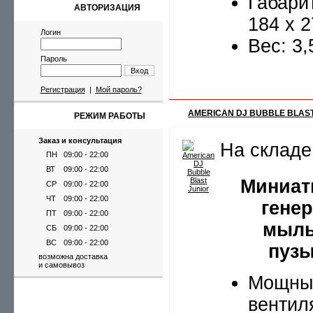
Габари
АВТОРИЗАЦИЯ
184 х 
Логин
Вес: 3,
Пароль
Вход
Регистрация
|
Мой пароль?
AMERICAN DJ BUBBLE BLAST
РЕЖИМ РАБОТЫ
Заказ и консультация
На складе
ПН
09:00 - 22:00
ВТ
09:00 - 22:00
Миниа
СР
09:00 - 22:00
ЧТ
09:00 - 22:00
гене
ПТ
09:00 - 22:00
мыл
СБ
09:00 - 22:00
ВС
09:00 - 22:00
пуз
возможна доставка
и самовывоз
Мощны
вентил