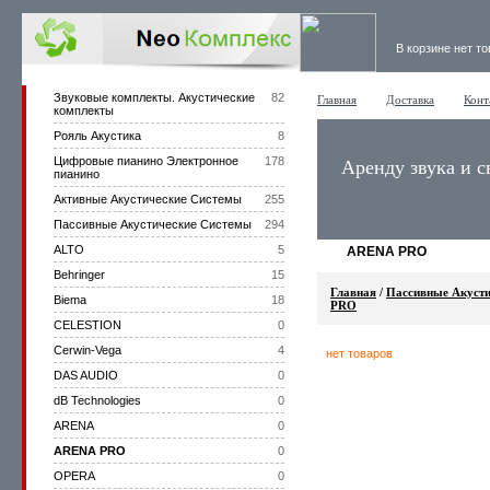
В корзине нет т
Звуковые комплекты. Акустические
82
Главная
Доставка
Конт
комплекты
Рояль Акустика
8
Цифровые пианино Электронное
178
Аренду звука и с
пианино
Активные Акустические Системы
255
Пассивные Акустические Системы
294
ALTO
5
ARENA PRO
Behringer
15
Главная
/
Пассивные Акусти
Biema
18
PRO
CELESTION
0
Cerwin-Vega
4
нет товаров
DAS AUDIO
0
dB Technologies
0
ARENA
0
ARENA PRO
0
OPERA
0