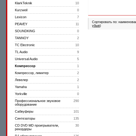
KlarkTeknik
10
Kurzweil
0
Lexicon
7
Сортировать по: наименова
PEAVEY
11
убыв
)
SOUNDKING
0
TANNOY
2
TC Electronic
10
TL Audio
9
Universal Audio
5
Компрессор
1
Компрессор, лимитер
2
Левелер
2
Yamaha
1
Yorkville
0
Профессиональное звуковое
290
оборудование
Сабвуферы
101
Синтезаторы
135
CD DVD MD проигрыватели,
30
рекордеры