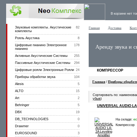
В корзине нет т
Звуковые комплекты. Акустические
82
Главная
Доставка
Конт
комплекты
Рояль Акустика
8
Цифровые пианино Электронное
178
Аренду звука и с
пианино
Активные Акустические Системы
255
Пассивные Акустические Системы
294
Цифровые рояли Электронные Рояли
24
КОМПРЕССОР
Приборы обработки звука
104
Главная
/
Приборы обработк
Alesis
5
ALTO
15
Сортировать по: наименова
Art
2
убыв
)
Behringer
5
UNIVERSAL AUDIO LA
DBX
19
DB_TECHNOLOGIES
0
На складе:
ес
Компрессор
Drawmer
0
EUROSOUND
3