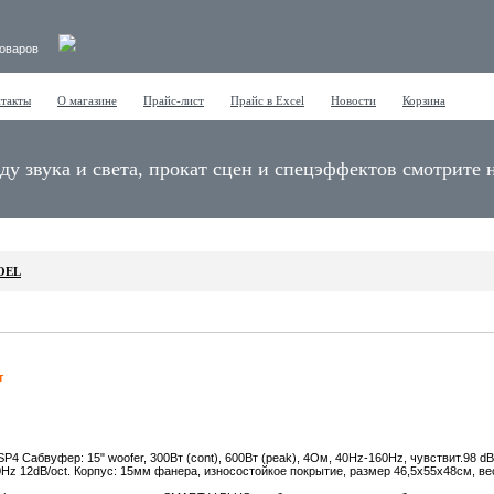
товаров
такты
О магазине
Прайс-лист
Прайс в Excel
Новости
Корзина
ду звука и света, прокат сцен и спецэффектов смотрите 
OEL
т
P4 Сабвуфер: 15" woofer, 300Вт (cont), 600Вт (peak), 4Ом, 40Hz-160Hz, чувствит.98 d
Hz 12dB/oct. Корпус: 15мм фанера, износостойкое покрытие, размер 46,5х55х48см, вес