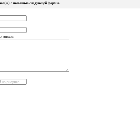
прос(ы) с помощью следующей формы.
о товара