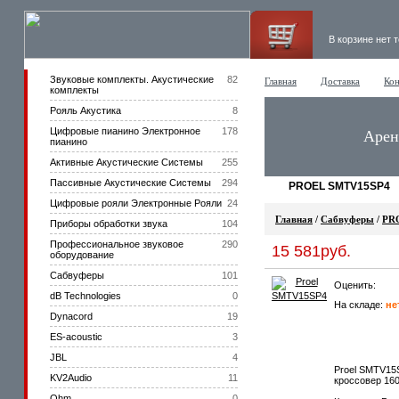
В корзине нет 
Звуковые комплекты. Акустические
82
Главная
Доставка
Кон
комплекты
Рояль Акустика
8
Цифровые пианино Электронное
178
Арен
пианино
Активные Акустические Системы
255
Пассивные Акустические Системы
294
PROEL SMTV15SP4
Цифровые рояли Электронные Рояли
24
Главная
/
Сабвуферы
/
PR
Приборы обработки звука
104
Профессиональное звуковое
290
15 581руб.
оборудование
Сабвуферы
101
Оценить:
dB Technologies
0
На складе:
не
Dynacord
19
ES-acoustic
3
JBL
4
Proel SMTV15S
KV2Audio
11
кроссовер 160
Ohm
0