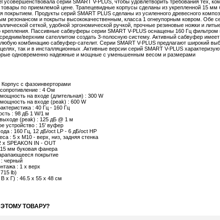
el усовершенствовала серии SMART V-PLUS, чтобы удовлетворить требования тех, к
товары по приемлемой цене. Трапецевидные корпусы сделаны из укрепленной 15 мм 
 покрытием. Продукты серий SMART PLUS сделаны из усиленного древесного композ
ым резонансом и покрыты высококачественным, класса 1 огнеупорным ковром. Обе с
ллической сеткой, удобной эргономической ручкой, прочные резиновые ножки и литы
о крепления. Пассивные сабвуферы серии SMART V-PLUS оснащены 160 Гц фильтром в
 средним/верхним сателлитом создать 3-полосную систему. Активный сабвуфер имеет
любую комбинацию сабвуфер-сателит. Серии SMART V-PLUS предлагают широкий выбо
целях, так и в инсталляционных .Активные версии серий SMART V-PLUS характеризу
торые одновременно надежные и мощные с уменьшенным весом и размерами
: Корпус с фазоинверторами
сопротивление : 4 Ом
мощность на входе (длительная) : 300 W
мощность на входе (peak) : 600 W
актеристика : 40 Гц - 160 Гц
сть : 98 дБ 1 W/1 м
ыходе (peak) : 125 дБ @ 1 м
е устройство : 15' вуфер
да : 160 Гц, 12 дБ/oct LP - 6 дБ/oct HP
са : 5 x M10 - верх, низ, задняя стенка
 2 x SPEAKON IN - OUT
 15 мм буковая фанера
царапающееся покрытие
 : черный
нтажа : 1 x верх
.715 lb)
 х Г) : 46.5 x 55 x 48 см
 ЭТОМУ ТОВАРУ?