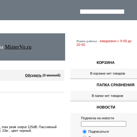
ежедневно с 9-00 до
Режим работы
-
20-00
на
MisterVo.ru
КОРЗИНА
В корзине нет товаров
Обсудить
(0 мнений)
ПАПКА СРАВНЕНИЯ
В папке нет товаров
НОВОСТИ
Подписка на новости
B, max peak output 125dB. Пассивный
 23кг , цвет черный.
Подписаться