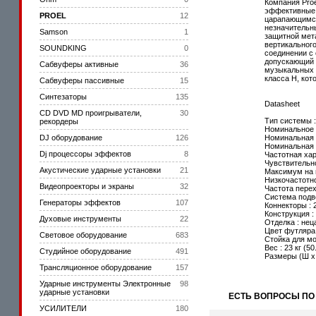
Компания Pro
эффективные 
PROEL
12
царапающимся
незначительн
Samson
1
защитной мета
вертикальног
SOUNDKING
0
соединении с
допускающий 
Сабвуферы активные
36
музыкальных 
класса Н, ко
Сабвуферы пассивные
15
Синтезаторы
135
Datasheet
CD DVD MD проигрыватели,
30
Тип системы 
рекордеры
Номинальное 
DJ оборудование
126
Номинальная 
Номинальная 
Dj процессоры эффектов
8
Частотная хар
Чувствительно
Акустические ударные установки
21
Максимум на в
Низкочастотно
Видеопроекторы и экраны
32
Частота перехо
Система подве
Генераторы эффектов
107
Коннекторы :
Конструкция :
Духовые инструменты
22
Отделка : не
Цвет футляра
Световое оборудование
683
Стойка для мо
Вес : 23 кг (50
Студийное оборудование
491
Размеры (Ш х В
Трансляционное оборудование
157
Ударные инструменты Электронные
98
ударные установки
ЕСТЬ ВОПРОСЫ ПО
УСИЛИТЕЛИ
180