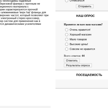
Отписаться
ому необходимы надежные
березовой фанера с прочным не
Отправить
иционного материала с
ерии характеризуются прочной
е алюминиевые ‘верх hat’ фланцы для
ерхних частот, который позволяет при
НАШ ОПРОС
 электронный стерео кроссовер,
р систем для применения как в
ются динамическими усилителями
Нравится ли вам наш магазин?
Очень нравится!
Хороший магазин
Мало товаров
Высокие цены!
Совсем не нравится
Всего ответов:
44
Ответить
Результаты опроса
ПОСЕЩАЕМОСТЬ