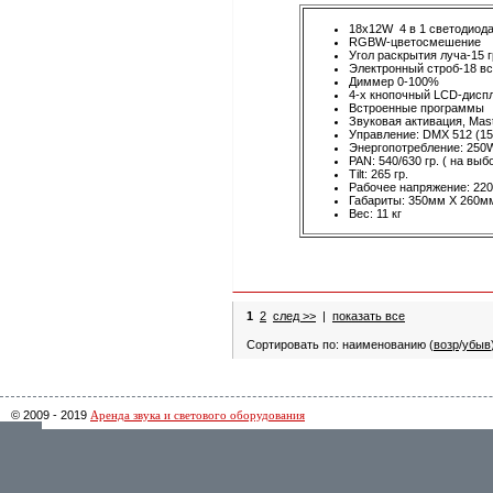
18x12W 4 в 1 светодио
RGBW-цветосмешение
Угол раскрытия луча-15 г
Электронный строб-18 вс
Диммер 0-100%
4-х кнопочный LCD-дисп
Встроенные программы
Звуковая активация, Mast
Управление: DMX 512 (15
Энергопотребление: 250
PAN: 540/630 гр. ( на выбо
Tilt: 265 гр.
Рабочее напряжение: 220
Габариты: 350мм X 260м
Вес: 11 кг
1
2
след >>
|
показать все
Сортировать по: наименованию (
возр
/
убыв
© 2009 - 2019
Аренда звука и светового оборудования