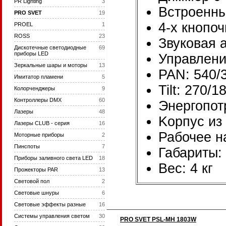
PR Lighting
3
Встроенн
PRO SVET
19
4-х кнопо
PROEL
1
ROSS
23
Звуковая а
Дискотечные светодиодные
69
приборы LED
Управлени
Зеркальные шары и моторы
13
PAN: 540/3
Имитатор пламени
5
Tilt: 270/1
Колорченджеры
9
Контроллеры DMX
60
Энергопот
Лазеры
48
Kорпус из 
Лазеры CLUB - серия
16
Рабочее н
Моторные приборы
2
Пинспоты
7
Габариты:
Приборы заливного света LED
18
Вес: 4 кг
Прожекторы PAR
13
Световой пол
2
Световые шнуры
6
Световые эффекты разные
16
Системы управления светом
30
PRO SVET PSL-MH 1803W