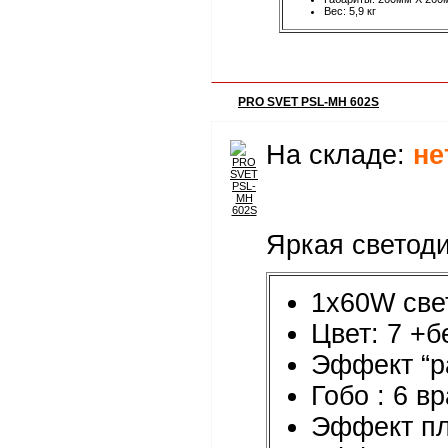
Вес: 5,9 кг
PRO SVET PSL-MH 602S
На складе:
не
Яркая светоди
1x60W све
Цвет: 7 +
Эффект “ра
Гобо : 6 
Эффект пл