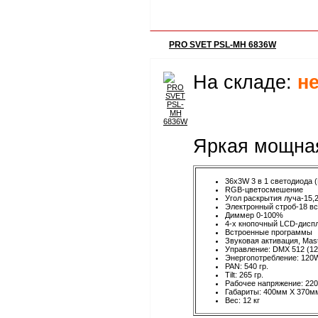
PRO SVET PSL-MH 6836W
На складе:
н
Яркая мощная
36x3W 3 в 1 светодиода (
RGB-цветосмешение
Угол раскрытия луча-15,2
Электронный строб-18 вс
Диммер 0-100%
4-х кнопочный LCD-дисп
Встроенные программы
Звуковая активация, Mast
Управление: DMX 512 (12
Энергопотребление: 120
PAN: 540 гр.
Tilt: 265 гр.
Рабочее напряжение: 220
Габариты: 400мм X 370м
Вес: 12 кг