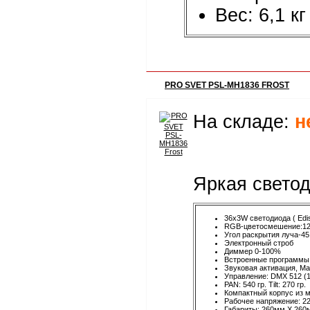
Вес: 6,1 кг
PRO SVET PSL-MH1836 FROST
На складе:
н
Яркая светод
36x3W светодиода ( Edi
RGB-цветосмешение:12 
Угол раскрытия луча-45 
Электронный строб
Диммер 0-100%
Встроенные программы
Звуковая активация, Ma
Управление: DMX 512 (1
PAN: 540 гр. Tilt: 270 гр.
Компактный корпус из м
Рабочее напряжение: 2
Габариты: 260мм X 260