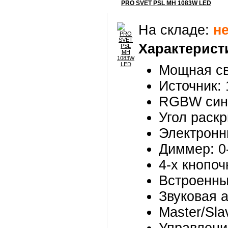
PRO SVET PSL MH 1083W LED
На складе:
н
Характерист
Мощная св
Источник:
RGBW синте
Угол раскр
Электронн
Диммер: 0
4-х кнопо
Встроенн
Звуковая 
Master/Sla