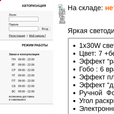
АВТОРИЗАЦИЯ
На складе:
не
Логин
Пароль
Яркая светоди
Вход
Регистрация
|
Мой пароль?
1x30W све
РЕЖИМ РАБОТЫ
Цвет: 7 +
Заказ и консультация
Эффект “ра
ПН
09:00 - 22:00
ВТ
09:00 - 22:00
Гобо : 6 
СР
09:00 - 22:00
Эффект пл
ЧТ
09:00 - 22:00
ПТ
09:00 - 22:00
Эффект “д
СБ
09:00 - 22:00
Ручной Ф
ВС
09:00 - 22:00
возможна доставка
Угол раскр
и самовывоз
Электронны