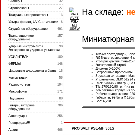
Сканеры
32
Стробоскопы
27
На складе:
н
Театральные прожекторы
13
Ультра-фиолет, UV-Светильники
6
Студийное оборудование
491
Трансляционное
157
Миниатюрная 
оборудование
Ударные инструменты
98
Электронные ударные установки
18x3W светодиода ( Edis
УСИЛИТЕЛИ
180
RGB-цветосмешение: 6 кр
Угол раскрытия луча-25 г
ФЕРМЫ
146
Электронный строб
Диммер 0-100%
Цифровые аккордеоны и баяны
18
Встроенные программы
Звуковая активация, Mast
Коммутация
58
Управление: DMX 512 (4 
PAN: 540/360/180 гр. ( на
Радиосистемы
194
Tilt: 270/180/90 гр. ( на в
Компактный корпус из пр
Микрофоны
171
Рабочее напряжение: 220
Габариты: 99,5мм X 170
Наушники
88
Вес: 6,2 кг
Гитары, гитарное
786
оборудование
Аксессуары
256
Распродажа!!!
1
PRO SVET PSL-MH 301S
Архив
466