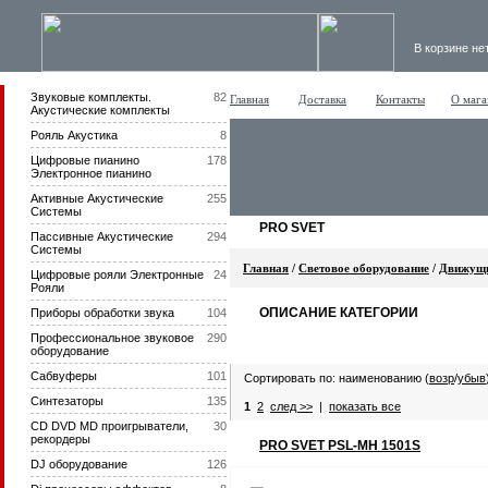
В корзине не
Звуковые комплекты.
82
Главная
Доставка
Контакты
О мага
Акустические комплекты
Рояль Акустика
8
Цифровые пианино
178
Электронное пианино
Активные Акустические
255
Системы
PRO SVET
Пассивные Акустические
294
Системы
Главная
/
Световое оборудование
/
Движущи
Цифровые рояли Электронные
24
Рояли
ОПИСАНИЕ КАТЕГОРИИ
Приборы обработки звука
104
Профессиональное звуковое
290
оборудование
Сабвуферы
101
Сортировать по: наименованию (
возр
/
убыв
Синтезаторы
135
1
2
след >>
|
показать все
CD DVD MD проигрыватели,
30
рекордеры
PRO SVET PSL-MH 1501S
DJ оборудование
126