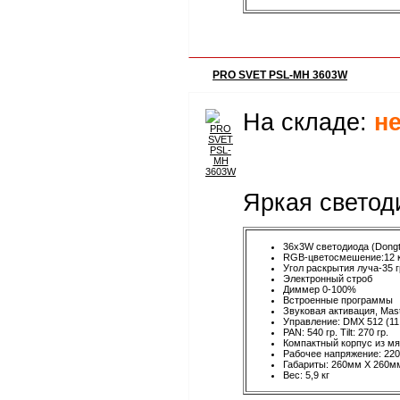
PRO SVET PSL-MH 3603W
На складе:
н
Яркая светод
36x3W светодиода (Dongt
RGB-цветосмешение:12 к
Угол раскрытия луча-35 г
Электронный строб
Диммер 0-100%
Встроенные программы
Звуковая активация, Mast
Управление: DMX 512 (11
PAN: 540 гр. Tilt: 270 гр.
Компактный корпус из мя
Рабочее напряжение: 220
Габариты: 260мм X 260м
Вес: 5,9 кг