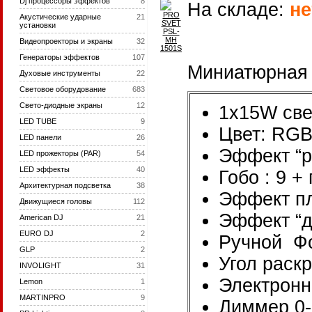
Dj процессоры эффектов
8
На складе:
не
Акустические ударные
21
установки
Видеопроекторы и экраны
32
Генераторы эффектов
107
Миниатюрная 
Духовые инструменты
22
Световое оборудование
683
Cвето-диодные экраны
12
1x15W све
LED TUBE
9
Цвет: RG
LED панели
26
Эффект “ра
LED прожекторы (PAR)
54
LED эффекты
40
Гобо : 9 +
Архитектурная подсветка
38
Эффект пл
Движущиеся головы
112
Эффект “д
American DJ
21
EURO DJ
2
Ручной Ф
GLP
2
Угол раскр
INVOLIGHT
31
Электронн
Lemon
1
MARTINPRO
9
Диммер 0