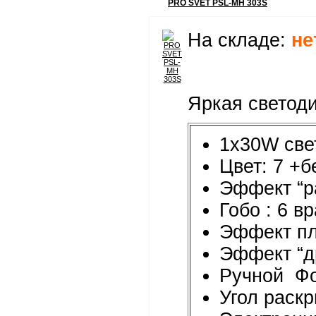
PRO SVET PSL-MH 303S
На складе:
не
Яркая светоди
1x30W све
Цвет: 7 +
Эффект “ра
Гобо : 6 
Эффект пл
Эффект “д
Ручной Ф
Угол раскр