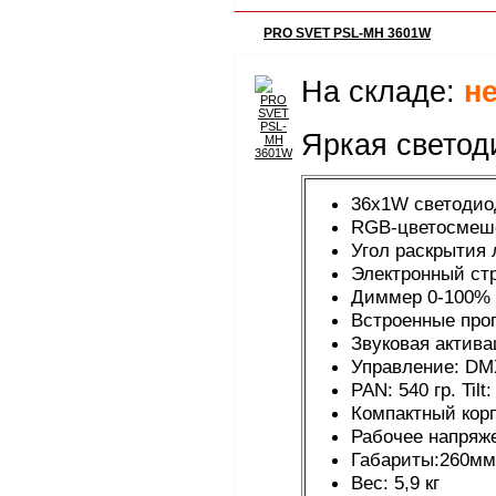
PRO SVET PSL-MH 3601W
На складе:
н
Яркая светод
36x1W светодиод
RGB-цветосмеше
Угол раскрытия 
Электронный ст
Диммер 0-100%
Встроенные про
Звуковая актива
Управление: DMX
PAN: 540 гр. Tilt:
Компактный корп
Рабочее напряже
Габариты:260мм
Вес: 5,9 кг