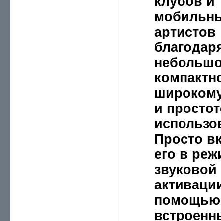
клубов и
мобильн
артистов
благодар
небольшо
компактно
широкому
и простот
использо
Просто в
его в реж
звуковой
активации
помощью
встроенн