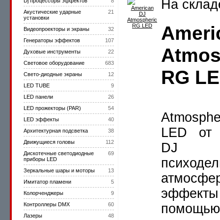
На склад
Dj процессоры эффектов
8
Акустические ударные
21
установки
Ameri
Видеопроекторы и экраны
32
Генераторы эффектов
107
Atmos
Духовые инструменты
22
Световое оборудование
683
RG L
Cвето-диодные экраны
12
LED TUBE
9
LED панели
26
LED прожекторы (PAR)
54
Atmosph
LED эффекты
40
LED от 
Архитектурная подсветка
38
Движущиеся головы
112
DJ со
Дискотечные светодиодные
69
психодел
приборы LED
Зеркальные шары и моторы
13
атмосфе
Имитатор пламени
5
эффе
Колорченджеры
9
Контроллеры DMX
60
помощью
Лазеры
48