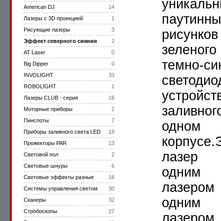
уникальн
American DJ
14
паутинны
Лазеры с 3D проекцией
1
Рисующие лазеры
3
рисунков
Эффект северного сияния
2
зеленого
AT Laser
0
темно-си
Big Dipper
0
INVOLIGHT
33
светодио
ROBOLIGHT
1
устройст
Лазеры CLUB - серия
16
заливног
Моторные приборы
2
Пинспоты
7
одном
Приборы заливного света LED
18
корпусе.
Прожекторы PAR
13
лазер 
Световой пол
2
Световые шнуры
6
одним 
Световые эффекты разные
16
лазером
Системы управления светом
30
одним 
Сканеры
32
Стробоскопы
27
лазером 