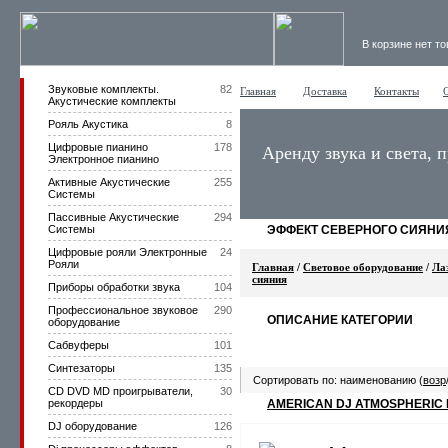
В корзине нет т
Звуковые комплекты.
82
Главная
Доставка
Контакты
Акустические комплекты
Рояль Акустика
8
Цифровые пианино
178
Аренду звука и света, 
Электронное пианино
Активные Акустические
255
Системы
Пассивные Акустические
294
Системы
ЭФФЕКТ СЕВЕРНОГО СИЯНИ
Цифровые рояли Электронные
24
Рояли
Главная
/
Световое оборудование
/
Ла
сияния
Приборы обработки звука
104
Профессиональное звуковое
290
ОПИСАНИЕ КАТЕГОРИИ
оборудование
Сабвуферы
101
Синтезаторы
135
Сортировать по: наименованию (
возр
CD DVD MD проигрыватели,
30
рекордеры
AMERICAN DJ ATMOSPHERIC 
DJ оборудование
126