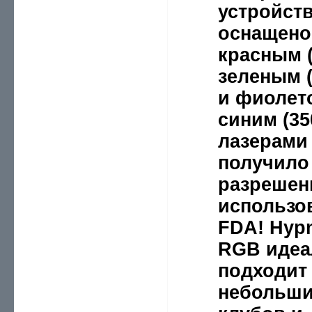
устройст
оснащено
красным (
зеленым (
и фиолет
синим (35
лазерами
получило
разрешен
использо
FDA! Hypn
RGB идеа
подходит
небольш