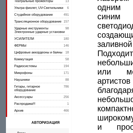
Театральные прожекторы
13
одним 
Ультра-фиолет, UV-Светильники
6
синим
Студийное оборудование
491
Трансляционное оборудование
157
светодио
Ударные инструменты
98
Электронные ударные установки
создающ
УСИЛИТЕЛИ
180
заливно
ФЕРМЫ
146
Подход
Цифровые аккордеоны и баяны
18
Коммутация
58
небольши
Радиосистемы
194
или мо
Микрофоны
171
артистов
Наушники
88
Гитары, гитарное
786
благодар
оборудование
Аксессуары
256
небольшо
Распродажа!!!
1
компактн
Архив
466
широком
АВТОРИЗАЦИЯ
и прос