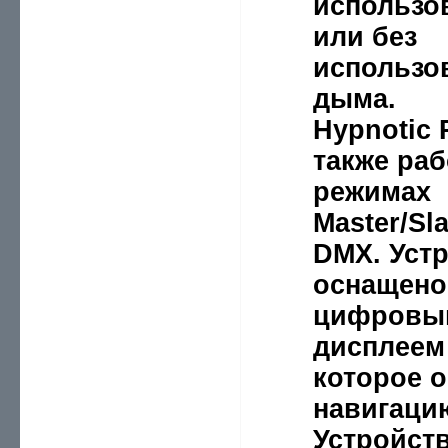
использо
или без
использо
дыма.
Hypnotic
также раб
режимах
Master/Sl
DMX. Уст
оснащено
цифровы
дисплеем
которое о
навигаци
Устройств