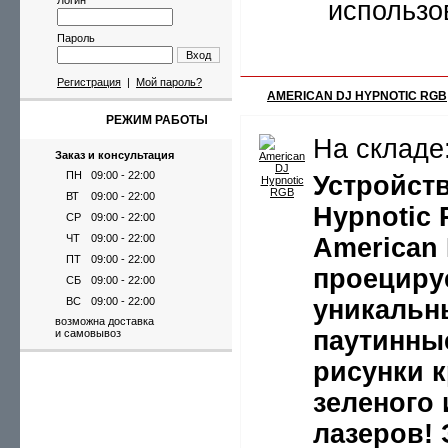
Логин
использо
Пароль
Вход
Регистрация
|
Мой пароль?
AMERICAN DJ HYPNOTIC RGB
РЕЖИМ РАБОТЫ
На складе
Заказ и консультация
ПН
09:00 - 22:00
Устройст
ВТ
09:00 - 22:00
Hypnotic 
СР
09:00 - 22:00
ЧТ
09:00 - 22:00
American
ПТ
09:00 - 22:00
проециру
СБ
09:00 - 22:00
ВС
09:00 - 22:00
уникальн
возможна доставка
паутинны
и самовывоз
рисунки к
зеленого 
лазеров! 