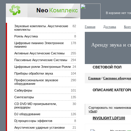
В корзине нет т
Звуковые комплекты. Акустические
82
Главная
Доставка
Конт
комплекты
Рояль Акустика
8
Цифровые пианино Электронное
178
Аренду звука и с
пианино
Активные Акустические Системы
255
Пассивные Акустические Системы
294
Цифровые рояли Электронные Рояли
24
СВЕТОВОЙ ПОЛ
Приборы обработки звука
104
Главная
/
Световое оборудо
Профессиональное звуковое
290
оборудование
ОПИСАНИЕ КАТЕГОР
Сабвуферы
101
Синтезаторы
135
CD DVD MD проигрыватели,
30
рекордеры
Сортировать по: наименова
убыв
)
DJ оборудование
126
INVOLIGHT LDF100
Dj процессоры эффектов
8
Акустические ударные установки
21