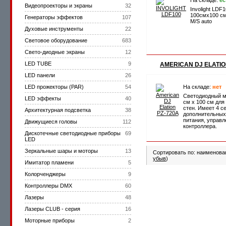
На складе:
ес
Видеопроекторы и экраны
32
Involight LDF
100смх100 с
Генераторы эффектов
107
M/S auto
Духовые инструменты
22
Световое оборудование
683
Cвето-диодные экраны
12
LED TUBE
9
AMERICAN DJ ELATIO
LED панели
26
LED прожекторы (PAR)
54
На складе:
нет
Светодиодный м
LED эффекты
40
см х 100 см для
стен. Имеет 4 с
Архитектурная подсветка
38
дополнительных
питания, управ
Движущиеся головы
112
контроллера.
Дискотечные светодиодные приборы
69
LED
Зеркальные шары и моторы
13
Сортировать по: наименова
убыв
)
Имитатор пламени
5
Колорченджеры
9
Контроллеры DMX
60
Лазеры
48
Лазеры CLUB - серия
16
Моторные приборы
2