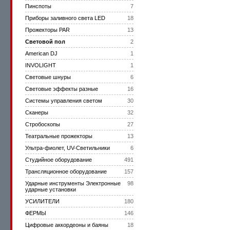
Пинспоты
7
Приборы заливного света LED
18
Прожекторы PAR
13
Световой пол
2
American DJ
1
INVOLIGHT
1
Световые шнуры
6
Световые эффекты разные
16
Системы управления светом
30
Сканеры
32
Стробоскопы
27
Театральные прожекторы
13
Ультра-фиолет, UV-Светильники
6
Студийное оборудование
491
Трансляционное оборудование
157
Ударные инструменты Электронные
98
ударные установки
УСИЛИТЕЛИ
180
ФЕРМЫ
146
Цифровые аккордеоны и баяны
18