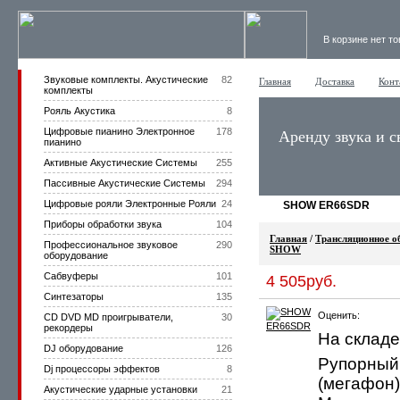
В корзине нет т
Звуковые комплекты. Акустические
82
Главная
Доставка
Конт
комплекты
Рояль Акустика
8
Цифровые пианино Электронное
178
Аренду звука и с
пианино
Активные Акустические Системы
255
Пассивные Акустические Системы
294
Цифровые рояли Электронные Рояли
24
SHOW ER66SDR
Приборы обработки звука
104
Главная
/
Трансляционное о
Профессиональное звуковое
290
SHOW
оборудование
Сабвуферы
101
4 505руб.
Синтезаторы
135
Оценить:
CD DVD MD проигрыватели,
30
рекордеры
На складе
DJ оборудование
126
Рупорный 
Dj процессоры эффектов
8
(мегафон
Акустические ударные установки
21