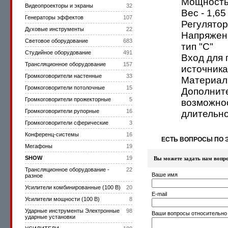
Мощность 
Видеопроекторы и экраны
32
Вес - 1,65 
Генераторы эффектов
107
Регулятор
Духовые инструменты
22
Напряжени
Световое оборудование
683
тип "С"
Студийное оборудование
491
Вход для
Трансляционное оборудование
157
источника
Громкоговорители настенные
33
Материал 
Громкоговорители потолочные
15
Дополнит
Громкоговорители прожекторные
5
возможно
Громкоговорители рупорные
16
длительно
Громкоговорители сферические
3
Конференц-системы
16
ЕСТЬ ВОПРОСЫ ПО 
Мегафоны
19
SHOW
19
Вы можете задать нам вопр
Трансляционное оборудование -
22
Ваше имя
разное
Усилители комбинированные (100 В)
20
E-mail
Усилители мощности (100 В)
8
Ударные инструменты Электронные
98
Ваши вопросы относительно
ударные установки