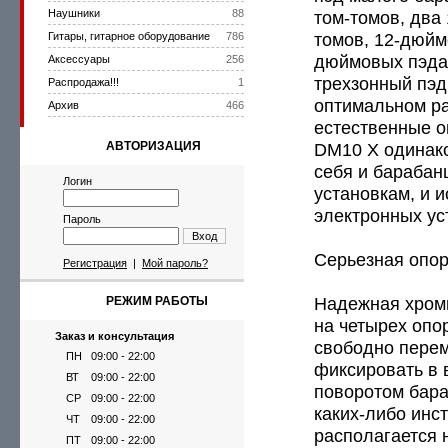
Наушники
88
том-томов, два
томов, 12-дюйм
Гитары, гитарное оборудование
786
дюймовых пэда
Аксессуары
256
трехзонный пэд
Распродажа!!!
1
оптимальном ра
Архив
466
естественные о
АВТОРИЗАЦИЯ
DM10 X одинако
себя и барабан
Логин
установкам, и 
электронных ус
Пароль
Вход
Серьезная опо
Регистрация
|
Мой пароль?
Надежная хром
РЕЖИМ РАБОТЫ
на четырех опо
Заказ и консультация
свободно перем
ПН
09:00 - 22:00
фиксировать в
ВТ
09:00 - 22:00
поворотом бара
СР
09:00 - 22:00
каких-либо инс
ЧТ
09:00 - 22:00
располагается 
ПТ
09:00 - 22:00