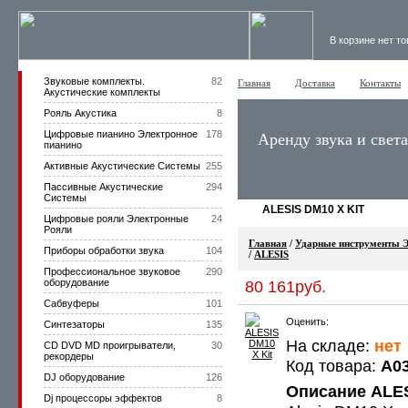
В корзине нет т
Звуковые комплекты.
82
Главная
Доставка
Контакты
Акустические комплекты
Рояль Акустика
8
Цифровые пианино Электронное
178
Аренду звука и свет
пианино
Активные Акустические Системы
255
Пассивные Акустические
294
Системы
ALESIS DM10 X KIT
Цифровые рояли Электронные
24
Рояли
Главная
/
Ударные инструменты Э
Приборы обработки звука
104
/
ALESIS
Профессиональное звуковое
290
оборудование
80 161руб.
Сабвуферы
101
Оценить:
Синтезаторы
135
На складе:
нет
CD DVD MD проигрыватели,
30
рекордеры
Код товара:
A0
DJ оборудование
126
Описание ALES
Dj процессоры эффектов
8