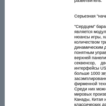
разветвитель.
Серьезная "нач
"Сердцем" бара
является модул
нюансы игры, х
количеством тр
динамическим д
понятным управ
верхней панели
секвенсор, дв
интерфейсы USB
больше 1000 зв
засэмплированн
фирменной техн
Среди них можн
мировых произв
Канады, Китая и
классических д