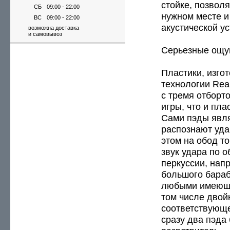
стойке, позвол
СБ
09:00 - 22:00
нужном месте и
ВС
09:00 - 22:00
акустической ус
возможна доставка
и самовывоз
Серьезные ощ
Пластики, изго
технологии Rea
с тремя отборт
игры, что и пла
Сами пэды явля
распознают уда
этом на обод т
звук удара по о
перкуссии, напр
большого бараб
любыми имеющи
том числе двой
соответствующ
сразу два пэда