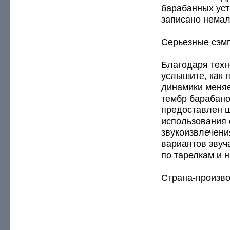
барабанных уст
записано немал
Серьезные сэм
Благодаря техн
услышите, как 
динамики меняет
тембр барабано
предоставлен ш
использования 
звукоизвлечения
вариантов звуч
по тарелкам и 
Страна-произво