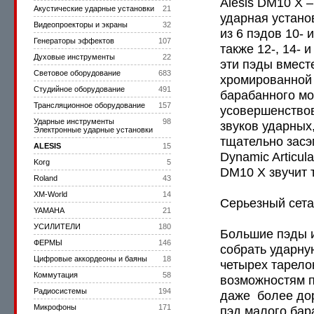
Alesis DM10 X 
Акустические ударные установки
21
ударная устано
Видеопроекторы и экраны
32
из 6 пэдов 10-
Генераторы эффектов
107
также 12-, 14- 
Духовые инструменты
22
эти пэды вмест
Световое оборудование
683
хромированной 
Студийное оборудование
491
барабанного м
Трансляционное оборудование
157
усовершенствов
Ударные инструменты
98
звуков ударных
Электронные ударные установки
тщательно засэ
ALESIS
15
Dynamic Articul
Korg
5
DM10 X звучит т
Roland
43
XM-World
14
Серьезный сет
YAMAHA
21
УСИЛИТЕЛИ
180
Большие пэды 
ФЕРМЫ
146
собрать ударну
Цифровые аккордеоны и баяны
18
четырех тарело
Коммутация
58
возможностям п
Радиосистемы
194
даже более до
Микрофоны
171
пэд малого бар