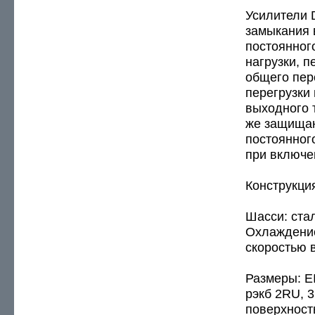
Усилители 
замыкания 
постоянног
нагрузки, п
общего пер
перегрузки 
выходного т
же защищаю
постоянног
при включе
Конструкци
Шасси: ста
Охлаждение
скоростью 
Размеры: E
рэкб 2RU, 3
поверхност