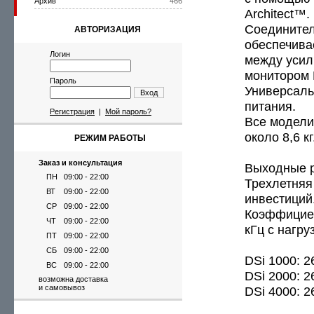
Архив
466
Architect™.
Соединител
АВТОРИЗАЦИЯ
обеспечива
Логин
между усил
монитором 
Пароль
Универсаль
Вход
питания.
Регистрация
|
Мой пароль?
Все модели
около 8,6 кг
РЕЖИМ РАБОТЫ
Заказ и консультация
Выходные р
ПН
09:00 - 22:00
Трехлетняя
ВТ
09:00 - 22:00
инвестиций
СР
09:00 - 22:00
Коэффициен
ЧТ
09:00 - 22:00
кГц с нагру
ПТ
09:00 - 22:00
СБ
09:00 - 22:00
DSi 1000: 2
ВС
09:00 - 22:00
DSi 2000: 2
возможна доставка
и самовывоз
DSi 4000: 2