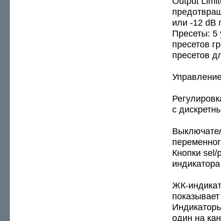
Output Limi
предотвращ
или -12 dB 
Пресеты: 5
пресетов г
пресетов д
Управление
Регулировк
с дискретн
Выключател
переменног
Кнопки sel/
индикатора
ЖК-индикат
показывает
Индикаторы
один на кан