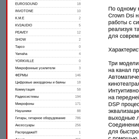
EUROSOUND
18
По одному 
INVOTONE
10
Crown Dsi 
K.M.E
2
работы с с
KV2AUDIO
5
реализуя т
PEAVEY
12
для соврем
SHOW
2
Tapco
0
Характерис
Yamaha
4
YORKVILLE
0
Три модели 
Микрофонные усилители
3
на канал пр
ФЕРМЫ
146
Автоматиче
Цифровые аккордеоны и баяны
18
кинотеатра
Интуитивно
Коммутация
58
на передне
Радиосистемы
194
DSP процес
Микрофоны
171
эквализаци
Наушники
88
выходные 
Гитары, гитарное оборудование
786
Соединение
Аксессуары
256
для быстро
Распродажа!!!
1
с помощью