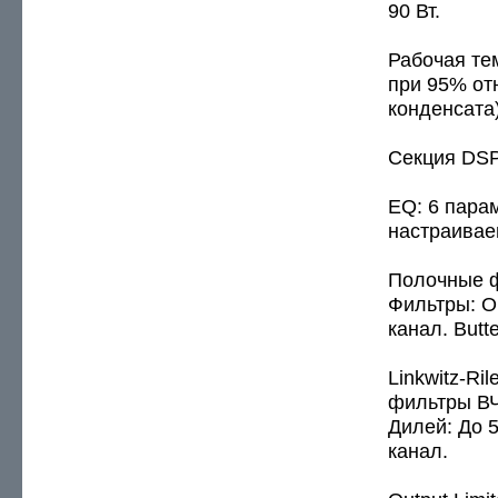
90 Вт.
Рабочая те
при 95% от
конденсата)
Секция DS
EQ: 6 пара
настраивае
Полочные ф
Фильтры: О
канал. Butt
Linkwitz-Ri
фильтры ВЧ
Дилей: До 
канал.