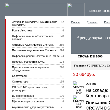
В корзине нет т
Звуковые комплекты. Акустические
82
Главная
Доставка
Конт
комплекты
Рояль Акустика
8
Цифровые пианино Электронное
178
Аренду звука и с
пианино
Активные Акустические Системы
255
Пассивные Акустические Системы
294
Цифровые рояли Электронные Рояли
24
CROWN DSI 1000
Приборы обработки звука
104
Главная
/
УСИЛИТЕЛИ
/
C
Профессиональное звуковое
290
оборудование
30 664руб.
Сабвуферы
101
Синтезаторы
135
Оценить:
CD DVD MD проигрыватели,
30
На складе:
рекордеры
Код товара
DJ оборудование
126
Dj процессоры эффектов
8
Описание 
CROWN DSi 
Акустические ударные установки
21