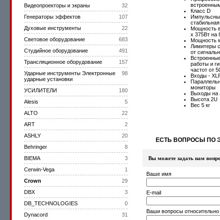
встроенны
Видеопроекторы и экраны
32
Класс D
Генераторы эффектов
107
Импульсный
стабильная
Духовые инструменты
22
Мощность в 
х 375Вт на
Световое оборудование
683
Мощность м
Лимитеры с
Студийное оборудование
491
от сигналь
Встроенны
Трансляционное оборудование
157
работы и ги
частот от 5
Ударные инструменты Электронные
98
Входы - XL
ударные установки
Параллельн
мониторы
УСИЛИТЕЛИ
180
Выходы на 
Высота 2U
Alesis
5
Вес 5 кг
ALTO
22
ART
2
ASHLY
20
ЕСТЬ ВОПРОСЫ ПО 
Behringer
8
BIEMA
3
Вы можете задать нам вопр
Cerwin-Vega
1
Ваше имя
Crown
29
DBX
3
E-mail
DB_TECHNOLOGIES
0
Ваши вопросы относительно
Dynacord
31