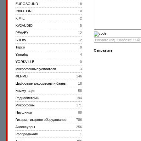
EUROSOUND
18
INVOTONE
10
K.M.E
2
KV2AUDIO
5
PEAVEY
12
SHOW
2
Tapco
0
Отправить
Yamaha
4
YORKVILLE
0
Микрофонные усилители
3
ФЕРМЫ
146
Цифровые аккордеоны и баяны
18
Коммутация
58
Радиосистемы
194
Микрофоны
171
Наушники
88
Гитары, гитарное оборудование
786
Аксессуары
256
Распродажа!!!
1