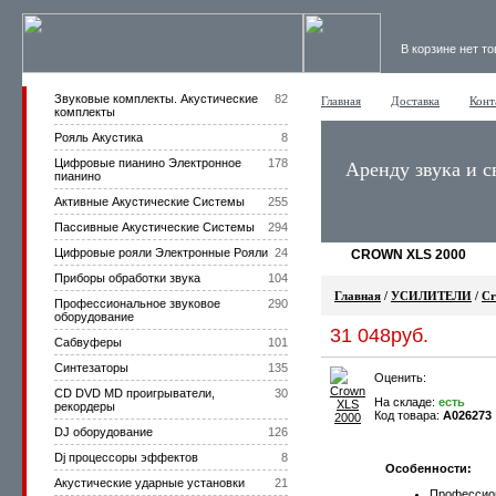
В корзине нет т
Звуковые комплекты. Акустические
82
Главная
Доставка
Конт
комплекты
Рояль Акустика
8
Цифровые пианино Электронное
178
Аренду звука и с
пианино
Активные Акустические Системы
255
Пассивные Акустические Системы
294
Цифровые рояли Электронные Рояли
24
CROWN XLS 2000
Приборы обработки звука
104
Главная
/
УСИЛИТЕЛИ
/
C
Профессиональное звуковое
290
оборудование
31 048руб.
Сабвуферы
101
Синтезаторы
135
Оценить:
CD DVD MD проигрыватели,
30
На складе:
есть
рекордеры
Код товара:
A026273
DJ оборудование
126
Dj процессоры эффектов
8
Особенности:
Акустические ударные установки
21
Профессион