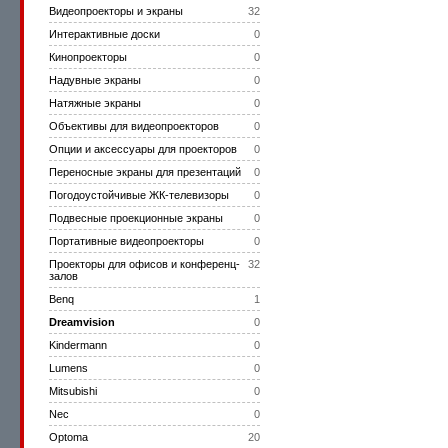
Видеопроекторы и экраны
32
Интерактивные доски
0
Кинопроекторы
0
Надувные экраны
0
Натяжные экраны
0
Объективы для видеопроекторов
0
Опции и аксессуары для проекторов
0
Переносные экраны для презентаций
0
Погодоустойчивые ЖК-телевизоры
0
Подвесные проекционные экраны
0
Портативные видеопроекторы
0
Проекторы для офисов и конференц-
32
залов
Benq
1
Dreamvision
0
Kindermann
0
Lumens
0
Mitsubishi
0
Nec
0
Optoma
20