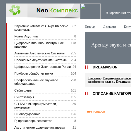
В корзине нет т
Звуковые комплекты. Акустические
82
Главная
Доставка
Конт
комплекты
Рояль Акустика
8
Цифровые пианино Электронное
178
Аренду звука и с
пианино
Активные Акустические Системы
255
Пассивные Акустические Системы
294
Цифровые рояли Электронные Рояли
24
DREAMVISION
Приборы обработки звука
104
Главная
/
Видеопроекторы и
Профессиональное звуковое
290
конференц-залов
/
Dreamvisi
оборудование
Сабвуферы
101
ОПИСАНИЕ КАТЕГОР
Синтезаторы
135
CD DVD MD проигрыватели,
30
рекордеры
нет товаров
DJ оборудование
126
Dj процессоры эффектов
8
Акустические ударные установки
21