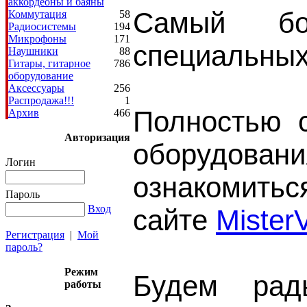
аккордеоны и баяны
Самый бо
Коммутация
58
Радиосистемы
194
Микрофоны
171
специальных
Наушники
88
Гитары, гитарное
786
оборудование
Аксессуары
256
Распродажа!!!
1
Полностью 
Архив
466
Авторизация
оборудова
Логин
ознако
Пароль
Вход
сайте
Mister
Регистрация
|
Мой
пароль?
Режим
Будем рад
работы