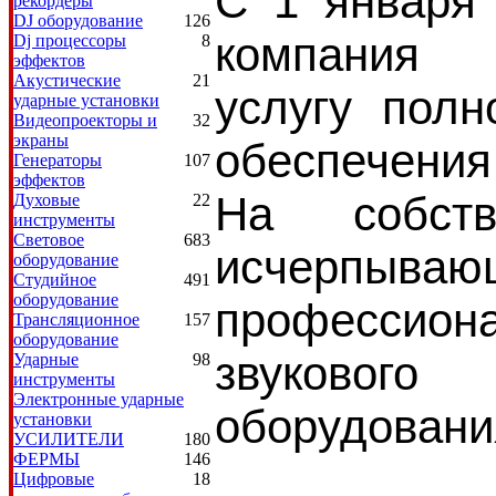
C 1 января
рекордеры
DJ оборудование
126
компания 
Dj процессоры
8
эффектов
Акустические
21
услугу полн
ударные установки
Видеопроекторы и
32
экраны
обеспечения
Генераторы
107
эффектов
На собств
Духовые
22
инструменты
Световое
683
исчерпыв
оборудование
Студийное
491
оборудование
профессиона
Трансляционное
157
оборудование
звукового
Ударные
98
инструменты
Электронные ударные
оборудования
установки
УСИЛИТЕЛИ
180
ФЕРМЫ
146
Цифровые
18