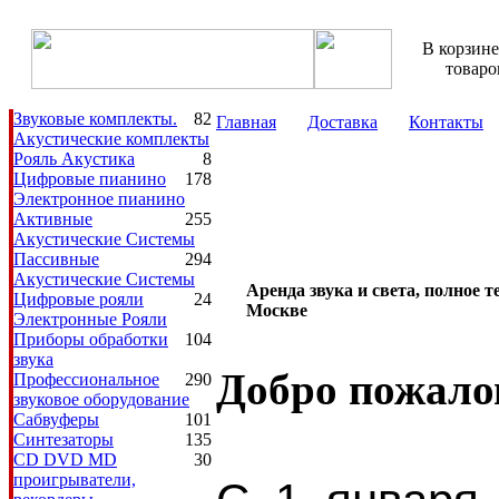
В корзине
товаро
Звуковые комплекты.
82
Главная
Доставка
Контакты
Акустические комплекты
Рояль Акустика
8
Цифровые пианино
178
Электронное пианино
Активные
255
Аренду звука и света, 
Акустические Системы
Пассивные
294
Акустические Системы
Аренда звука и света, полное 
Цифровые рояли
24
Москве
Электронные Рояли
Приборы обработки
104
звука
Добро пожало
Профессиональное
290
звуковое оборудование
Сабвуферы
101
Синтезаторы
135
CD DVD MD
30
проигрыватели,