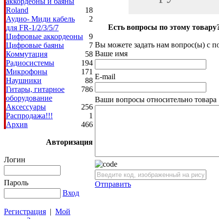
аккордеоны и баяны
Roland
18
Аудио- Миди кабель
2
Есть вопросы по этому товару
для FR-1/2/3/5/7
Цифровые аккордеоны
9
Вы можете задать нам вопрос(ы) с
Цифровые баяны
7
Ваше имя
Коммутация
58
Радиосистемы
194
Микрофоны
171
E-mail
Наушники
88
Гитары, гитарное
786
оборудование
Ваши вопросы относительно товара
Аксессуары
256
Распродажа!!!
1
Архив
466
Авторизация
Логин
Пароль
Отправить
Вход
Регистрация
|
Мой