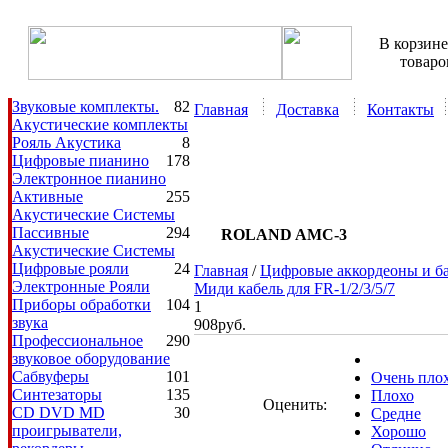
В корзине
товаро
Звуковые комплекты.
82
Главная
Доставка
Контакты
Акустические комплекты
Рояль Акустика
8
Цифровые пианино
178
Электронное пианино
Аренду звука и света, 
Активные
255
Акустические Системы
Пассивные
294
ROLAND AMC-3
Акустические Системы
Цифровые рояли
24
Главная
/
Цифровые аккордеоны и б
Электронные Рояли
Миди кабель для FR-1/2/3/5/7
Приборы обработки
104
1
звука
908руб.
Профессиональное
290
звуковое оборудование
Сабвуферы
101
Очень пло
Синтезаторы
135
Плохо
Оценить:
CD DVD MD
30
Средне
проигрыватели,
Хорошо