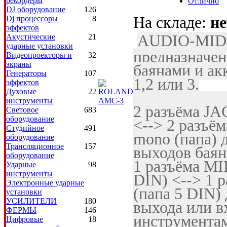
рекордеры
Отлично
DJ оборудование
126
На складе:
не
Dj процессоры
8
эффектов
AUDIO-MIDI 
Акустические
21
ударные установки
предназначен
Видеопроекторы и
32
экраны
баянами и ак
Генераторы
107
1,2 или 3.
эффектов
Духовые
22
инструменты
2 разъёма J
Световое
683
оборудование
<--> 2 разъ
Студийное
491
mono (папа) 
оборудование
Трансляционное
157
выходов баян
оборудование
1 разъёма MI
Ударные
98
инструменты
DIN) <--> 1
Электронные ударные
(папа 5 DIN)
установки
УСИЛИТЕЛИ
180
выхода или в
ФЕРМЫ
146
инструмента
Цифровые
18