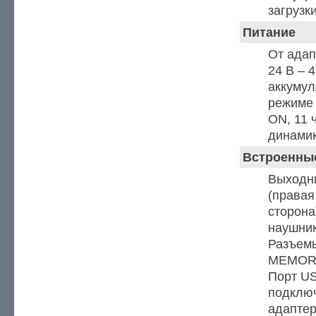
загрузк
Питание
От адап
24 В – 
аккумул
режиме
ON, 11 
динами
Встроенны
Выходн
(правая
сторона
наушни
Разъемы
MEMORY:
Порт U
подключ
адаптер