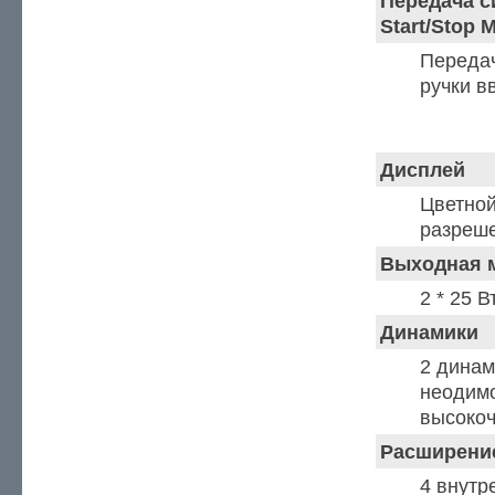
Передача с
Start/Stop 
Передач
ручки в
Другое
Дисплей
Цветной
разреше
Выходная 
2 * 25 В
Динамики
2 динам
неодимо
высокоч
Расширение
4 внутр