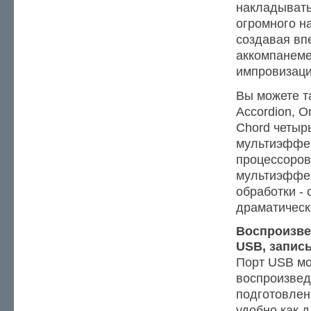
накладывать
огромного н
создавая в
аккомпанем
импровизаци
Вы можете т
Accordion, Or
Chord четыр
мультиэффек
процессоров
мультиэффек
обработки - 
драматическ
Воспроизве
USB, запис
Порт USB мо
воспроизвед
подготовле
удобно как д