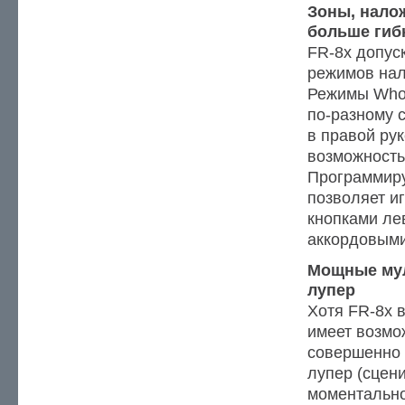
Зоны, нало
больше гиб
FR-8x допус
режимов нал
Режимы Whol
по-разному 
в правой рук
возможность
Программир
позволяет и
кнопками ле
аккордовыми
Мощные му
лупер
Хотя FR-8x 
имеет возмо
совершенно 
лупер (сцен
моментально