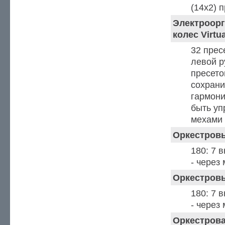
(14x2) 
Электроорг
колес Virtu
32 прес
левой р
пресето
сохрани
гармони
быть уп
мехами
Оркестровы
180: 7 
- через
Оркестров
180: 7 
- через
Оркестров