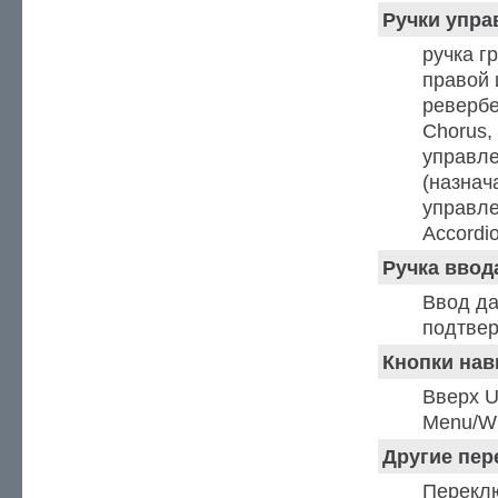
Ручки упра
ручка г
правой 
ревербе
Chorus,
управле
(назнач
управл
Accordi
Ручка ввод
Ввод да
подтвер
Кнопки нав
Вверх U
Menu/Wr
Другие пер
Переклю