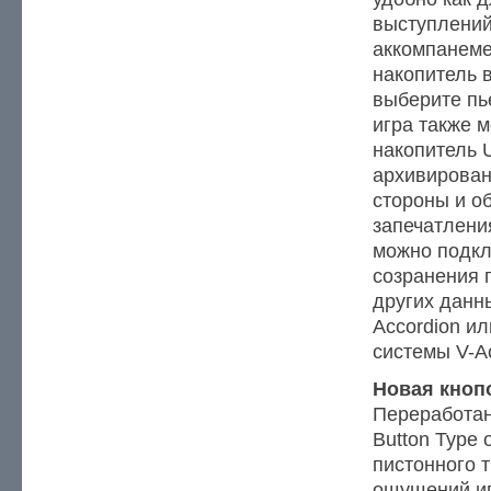
выступлений
аккомпанеме
накопитель 
выберите пь
игра также 
накопитель 
архивирован
стороны и о
запечатлени
можно подкл
созранения 
других данн
Accordion и
системы V-Ac
Новая кноп
Переработан
Button Type
пистонного т
ощущений иг