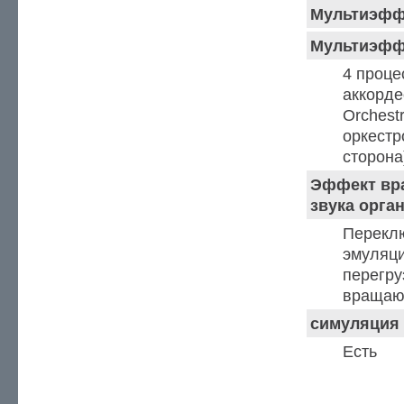
Мультиэфф
Мультиэфф
4 проце
аккорде
Orchestr
оркестр
сторона
Эффект вр
звука орга
Переклю
эмуляци
перегру
вращаю
симуляция 
Есть
Органы управле