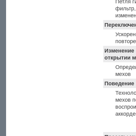
Петля г
фильтр
изменен
Переключе
Ускорен
повторе
Изменение 
открытии 
Опреде
мехов
Поведение
Техноло
мехов п
воспрои
аккорде
Настройка музе