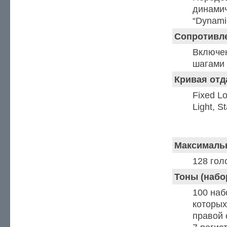
динамич
“Dynami
Сопротивл
Включен
шагами 
Кривая отд
Fixed Lo
Light, S
Звуковой генер
Максималь
128 гол
Тоны (набо
100 наб
которых
правой 