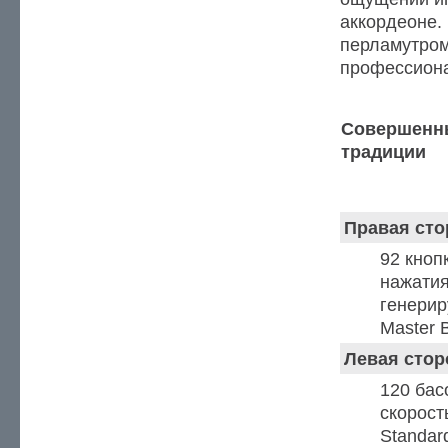
аккордеоне.
перламутром
профессиона
Совершенны
традиции
Клавиатура, бас
Правая сто
92 кноп
нажатия
генерир
Master 
Левая стор
120 бас
скорост
Standar