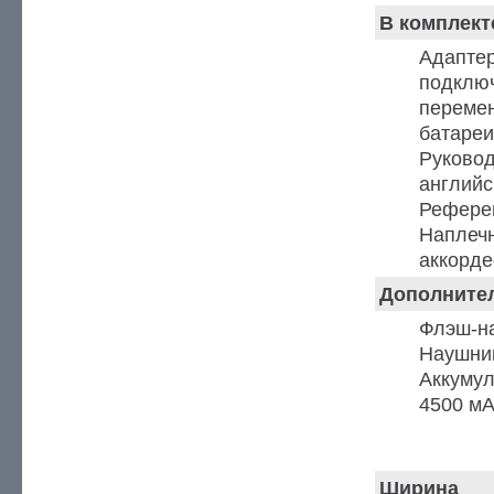
В комплект
Адаптер
подключ
перемен
батареи
Руковод
английс
Референ
Наплеч
аккорде
Дополните
Флэш-н
Наушник
Аккумул
4500 м
Габариты и вес 
Ширина