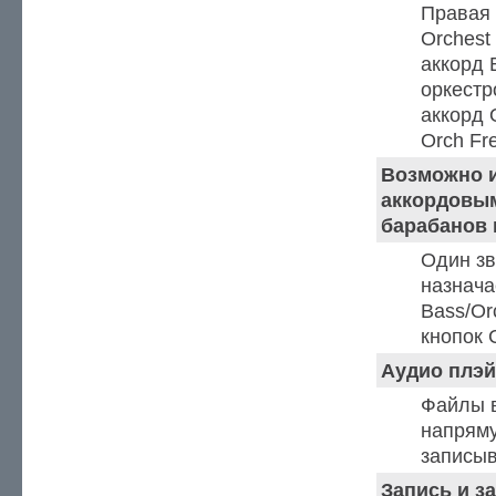
Правая 
Orchest
аккорд 
оркестр
аккорд 
Orch Fr
Возможно и
аккордовым
барабанов 
Один зв
назнача
Bass/Or
кнопок 
Аудио плэй
Файлы 
напрям
записы
Запись и з