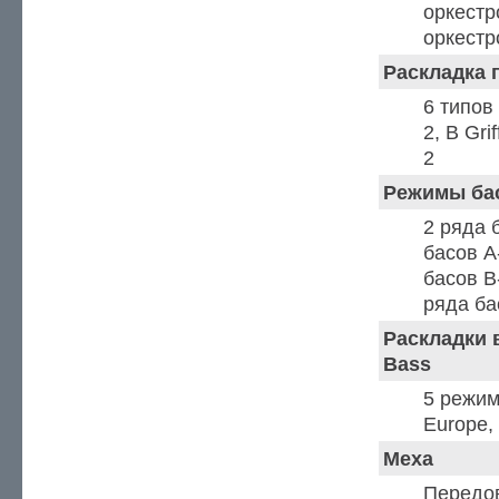
оркестр
оркестр
Раскладка 
6 типов 
2, B Grif
2
Режимы бас
2 ряда 
басов A
басов B-
ряда ба
Раскладки 
Bass
5 режимо
Europe, 
Меха
Передо