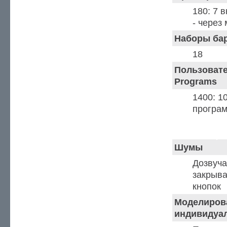
180: 7 
- через
Наборы ба
18
Пользовате
Programs
1400: 1
програм
APBM (Развитое
Advanced Physic
Шумы
Дозвуча
закрыв
кнопок
Моделиров
индивидуа