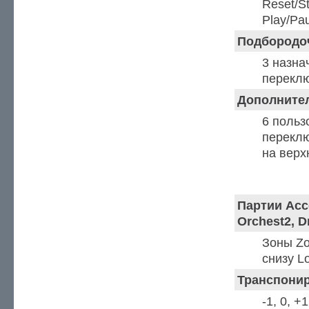
Reset/S
Play/Pa
Подбородо
3 назн
перекл
Дополните
6 польз
переклю
на верх
Режимы
Партии Acco
Orchest2, 
Зоны Zo
снизу L
Транспонир
-1, 0, +