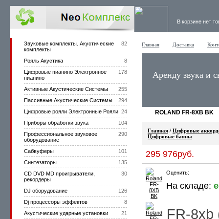
В корзине нет т
Звуковые комплекты. Акустические
82
Главная
Доставка
Конт
комплекты
Рояль Акустика
8
Цифровые пианино Электронное
178
Аренду звука и с
пианино
Активные Акустические Системы
255
Пассивные Акустические Системы
294
Цифровые рояли Электронные Рояли
24
ROLAND FR-8XB BK
Приборы обработки звука
104
Главная
/
Цифровые аккорд
Профессиональное звуковое
290
Цифровые баяны
оборудование
Сабвуферы
101
295 976руб.
Синтезаторы
135
Оценить:
CD DVD MD проигрыватели,
30
рекордеры
На складе:
е
DJ оборудование
126
Dj процессоры эффектов
8
FR-8xb 
Акустические ударные установки
21