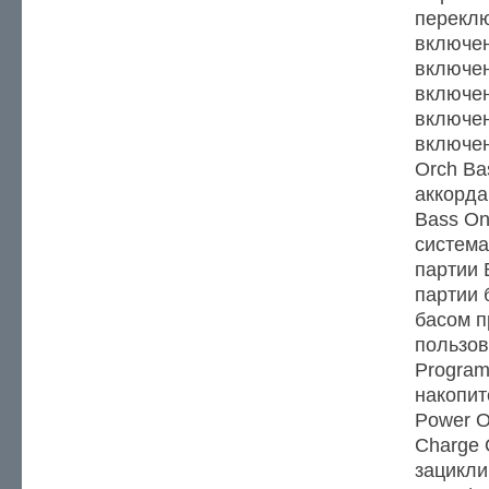
переклю
включен
включен
включен
включен
включен
Orch Ba
аккорда
Bass On
система
партии 
партии 
басом п
пользов
Program
накопит
Power O
Charge 
зацикли