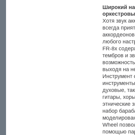
Широкий на
оркестровы
Хотя звук ак
всегда прия
аккордеонов
любого наст
FR-8x содер
тембров и зв
возможность
выходя на н
Инструмент 
инструменты
духовые, так
гитары, хоры
этнические з
набор бараб
моделирован
Wheel позво
помощью пар