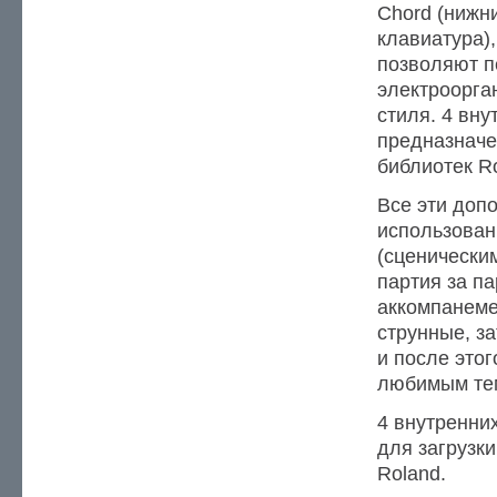
Chord (нижн
клавиатура)
позволяют п
электроорга
стиля. 4 вну
предназначе
библиотек Ro
Все эти доп
использован
(сценически
партия за па
аккомпанемен
струнные, з
и после это
любимым те
4 внутренни
для загрузки
Roland.