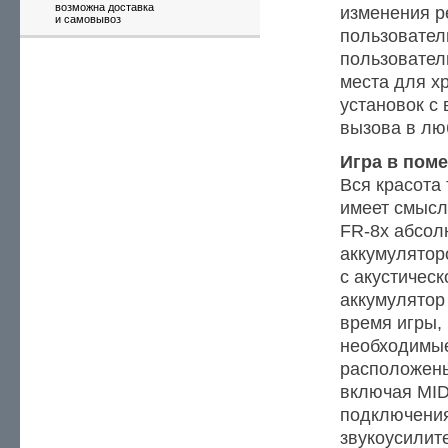
возможна доставка
изменения р
и самовывоз
пользовател
пользовател
места для х
установок с
вызова в лю
Игра в пом
Вся красота
имеет смысл
FR-8x абсол
аккумулятор
c акустическ
аккумулятор
время игры,
необходимы
расположены
включая MID
подключени
звукоусилит