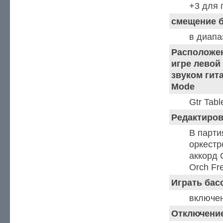
+3 для 
смещение б
в диапа
Расположен
игре левой
звуком гита
Mode
Gtr Tabl
Редактиров
В парти
оркестр
аккорд 
Orch Fr
Играть басо
включен
Отключени