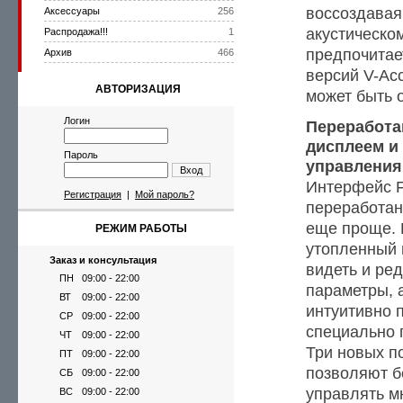
воссоздавая
Аксессуары
256
акустическо
Распродажа!!!
1
предпочита
Архив
466
версий V-Acc
АВТОРИЗАЦИЯ
может быть 
Логин
Переработа
дисплеем и
Пароль
управления
Вход
Интерфейс F
Регистрация
|
Мой пароль?
переработан
еще проще. 
РЕЖИМ РАБОТЫ
утопленный 
Заказ и консультация
видеть и ре
ПН
09:00 - 22:00
параметры, 
ВТ
09:00 - 22:00
интуитивно 
СР
09:00 - 22:00
специально 
ЧТ
09:00 - 22:00
Три новых п
ПТ
09:00 - 22:00
позволяют б
СБ
09:00 - 22:00
управлять м
ВС
09:00 - 22:00