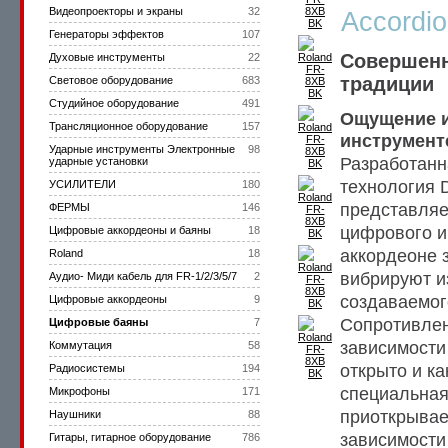
Видеопроекторы и экраны
32
Accordi
Генераторы эффектов
107
Совершенн
Духовые инструменты
22
традиции
Световое оборудование
683
Студийное оборудование
491
Ощущение и
Трансляционное оборудование
157
инструмент
Ударные инструменты Электронные
98
Разработанн
ударные установки
технология D
УСИЛИТЕЛИ
180
представляе
ФЕРМЫ
146
цифрового и
Цифровые аккордеоны и баяны
18
аккордеоне 
Roland
18
вибрируют из
Аудио- Миди кабель для FR-1/2/3/5/7
2
создаваемог
Цифровые аккордеоны
9
Сопротивлен
Цифровые баяны
7
зависимости 
Коммутация
58
открыто и к
Радиосистемы
194
специальная
Микрофоны
171
приоткрывае
Наушники
88
зависимости 
Гитары, гитарное оборудование
786