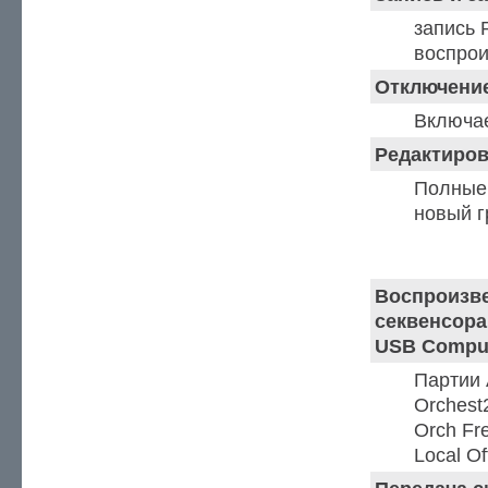
запись 
воспро
Отключение
Включае
Редактиро
Полные 
новый 
Функции MIDI
Воспроизве
секвенсора 
USB Compu
Партии 
Orchest
Orch Fr
Local Of