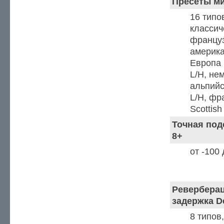
Пресеты м
16 типов
классич
француз
америка
Европа 
L/H, не
альпийск
L/H, фр
Scottish
Точная под
8+
от -100
Эффекты
Реверберац
задержка D
8 типов,