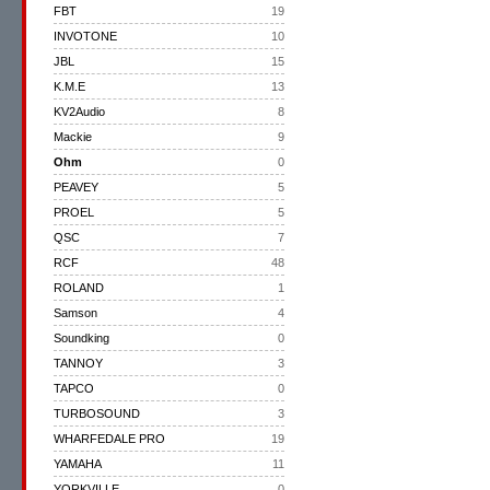
FBT
19
INVOTONE
10
JBL
15
K.M.E
13
KV2Audio
8
Mackie
9
Ohm
0
PEAVEY
5
PROEL
5
QSC
7
RCF
48
ROLAND
1
Samson
4
Soundking
0
TANNOY
3
TAPCO
0
TURBOSOUND
3
WHARFEDALE PRO
19
YAMAHA
11
YORKVILLE
0