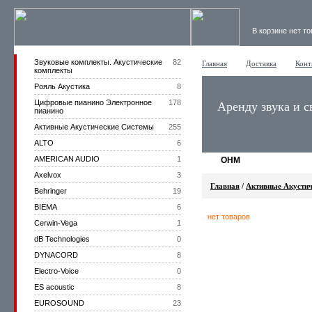
В корзине нет т
Звуковые комплекты. Акустические
82
Главная
Доставка
Конт
комплекты
Рояль Акустика
8
Цифровые пианино Электронное
178
Аренду звука и с
пианино
Активные Акустические Системы
255
ALTO
6
AMERICAN AUDIO
1
OHM
Axelvox
3
Главная
/
Активные Акустич
Behringer
19
BIEMA
6
нет товаров
Cerwin-Vega
1
dB Technologies
0
DYNACORD
8
Electro-Voice
0
ES acoustic
8
EUROSOUND
23