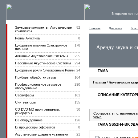
В корзине нет т
Звуковые комплекты. Акустические
82
Главная
Доставка
Конт
комплекты
Рояль Акустика
8
Цифровые пианино Электронное
178
Аренду звука и с
пианино
Активные Акустические Системы
255
Пассивные Акустические Системы
294
Цифровые рояли Электронные Рояли
24
TAMA
Приборы обработки звука
104
Главная
/
Акустические уда
Профессиональное звуковое
290
оборудование
ОПИСАНИЕ КАТЕГОР
Сабвуферы
101
Синтезаторы
135
CD DVD MD проигрыватели,
30
рекордеры
Сортировать по: наименова
убыв
)
DJ оборудование
126
TAMA SS52H4-BK УД
Dj процессоры эффектов
8
Акустические ударные установки
21