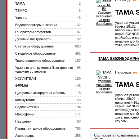
На складе:
нет
TAMA
2
TAMA 
TEMPO
3
Yamaha
16
ударная устано
Видеопроекторы и экраны
32
(бочка 18х22, 
напольный 16х
Генераторы эффектов
107
серия SWINGS
стойкой для ма
Духовые инструменты
22
педалью для бо
хэта, стойкой 
Световое оборудование
683
Студийное оборудование
491
TAMA SS52H5 УДАРН
Трансляционное оборудование
157
Ударные инструменты Электронные
98
ударные установки
На складе:
нет
УСИЛИТЕЛИ
180
TAMA 
ФЕРМЫ
146
Цифровые аккордеоны и баяны
18
ударная устано
(бочка 18х22, 
Коммутация
58
напольный 16х
серия SWINGST
Радиосистемы
194
стойкой для ма
педалью для бо
Микрофоны
171
хэта, наклонно
стулом
Наушники
88
Гитары, гитарное оборудование
786
Сортировать по: наименова
Аксессуары
256