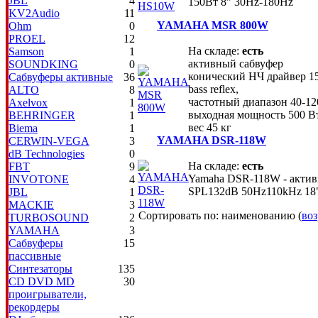
JBL
4
150Вт 8" 30Hz-180Hz
KV2Audio
11
YAMAHA MSR 800W
Ohm
0
PROEL
12
На складе:
есть
Samson
1
активный сабвуфер
SOUNDKING
0
конический НЧ драйвер 15
Сабвуферы активные
36
bass reflex,
ALTO
8
частотный диапазон 40-12
Axelvox
1
выходная мощность 500 Вт
BEHRINGER
1
вес 45 кг
Biema
1
YAMAHA DSR-118W
CERWIN-VEGA
3
dB Technologies
0
На складе:
есть
FBT
9
Yamaha DSR-118W - актив
INVOTONE
4
SPL132dB 50Hz110kHz 18
JBL
1
MACKIE
3
Сортировать по: наименованию (
воз
TURBOSOUND
2
YAMAHA
3
Сабвуферы
15
пассивные
Синтезаторы
135
CD DVD MD
30
проигрыватели,
рекордеры