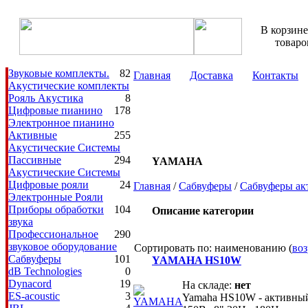
В корзине
товаро
Звуковые комплекты.
82
Главная
Доставка
Контакты
Акустические комплекты
Рояль Акустика
8
Цифровые пианино
178
Электронное пианино
Аренду звука и света, 
Активные
255
Акустические Системы
Пассивные
294
YAMAHA
Акустические Системы
Цифровые рояли
24
Главная
/
Сабвуферы
/
Сабвуферы ак
Электронные Рояли
Приборы обработки
104
Описание категории
звука
Профессиональное
290
звуковое оборудование
Сортировать по: наименованию (
воз
Сабвуферы
101
YAMAHA HS10W
dB Technologies
0
Dynacord
19
На складе:
нет
ES-acoustic
3
Yamaha HS10W - активный