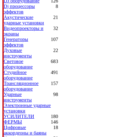
DJ оборудование
126
Dj процессоры
8
эффектов
Акустические
21
ударные установки
Видеопроекторы и
32
экраны
Генераторы
107
эффектов
Духовые
22
инструменты
Световое
683
оборудование
Студийное
491
оборудование
Трансляционное
157
оборудование
Ударные
98
инструменты
Электронные ударные
установки
УСИЛИТЕЛИ
180
ФЕРМЫ
146
Цифровые
18
аккордеоны и баяны