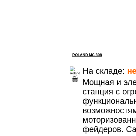
ROLAND MC 808
На складе:
н
Мощная и эле
станция с ог
функциональ
возможностя
моторизован
фейдеров. С