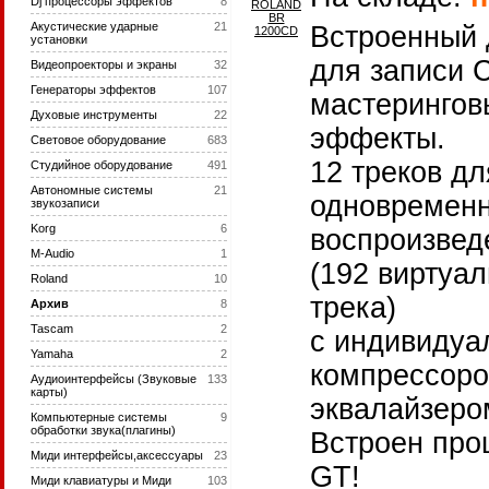
Dj процессоры эффектов
8
Акустические ударные
21
Встроенный 
установки
для записи 
Видеопроекторы и экраны
32
Генераторы эффектов
107
мастерингов
Духовые инструменты
22
эффекты.
Световое оборудование
683
12 треков дл
Студийное оборудование
491
Автономные системы
21
одновременн
звукозаписи
Korg
6
воспроизвед
M-Audio
1
(192 виртуа
Roland
10
трека)
Архив
8
Tascam
2
с индивиду
Yamaha
2
компрессоро
Аудиоинтерфейсы (Звуковые
133
карты)
эквалайзеро
Компьютерные системы
9
обработки звука(плагины)
Встроен про
Миди интерфейсы,аксессуары
23
GT!
Миди клавиатуры и Миди
103