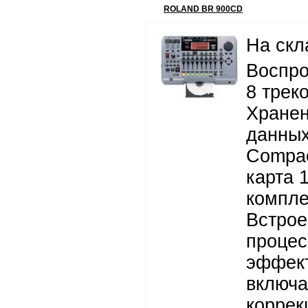
ROLAND BR 900CD
На скл
Воспро
8 трек
Хране
данных
Compac
карта 
компле
Встро
процес
эффект
включ
коррек