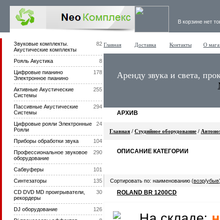
В корзине нет т
Звуковые комплекты.
82
Главная
Доставка
Контакты
О мага
Акустические комплекты
Рояль Акустика
8
Цифровые пианино
178
Аренду звука и света, про
Электронное пианино
Активные Акустические
255
Системы
Пассивные Акустические
294
Системы
АРХИВ
Цифровые рояли Электронные
24
Рояли
Главная
/
Студийное оборудование
/
Автоно
Приборы обработки звука
104
ОПИСАНИЕ КАТЕГОРИИ
Профессиональное звуковое
290
оборудование
Сабвуферы
101
Синтезаторы
135
Сортировать по: наименованию (
возр
/
убыв
CD DVD MD проигрыватели,
30
ROLAND BR 1200CD
рекордеры
DJ оборудование
126
На складе:
н