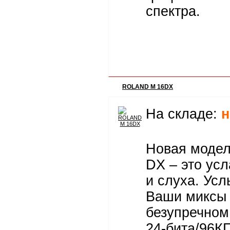
спектра.
ROLAND M 16DX
На складе:
н
Новая моде
DX – это усл
и слуха. Ус
Ваши миксы
безупречном
24-бита/96КГ