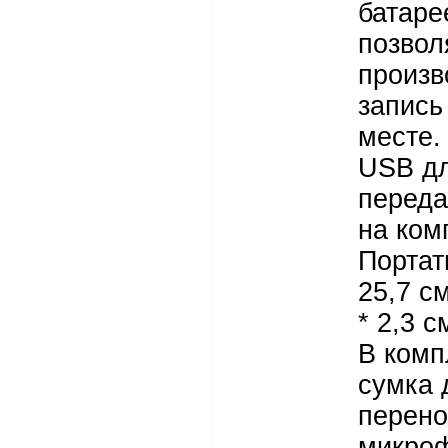
батаре
позвол
произв
запись
месте.
USB д
переда
на ком
Портат
25,7 см
* 2,3 с
В комп
сумка 
перено
микро