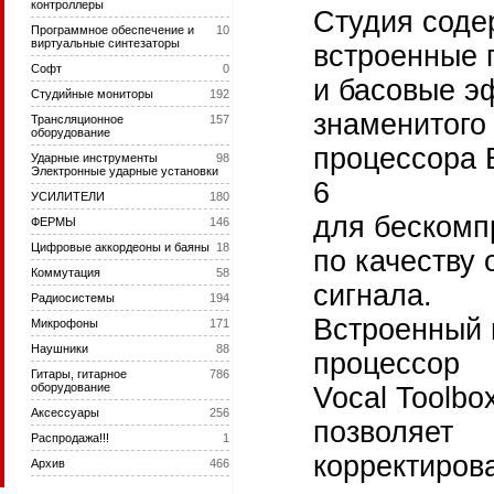
контроллеры
Студия соде
Программное обеспечение и
10
виртуальные синтезаторы
встроенные 
Софт
0
и басовые э
Студийные мониторы
192
знаменитого
Трансляционное
157
оборудование
процессора
Ударные инструменты
98
Электронные ударные установки
6
УСИЛИТЕЛИ
180
для бескомп
ФЕРМЫ
146
Цифровые аккордеоны и баяны
18
по качеству 
Коммутация
58
сигнала.
Радиосистемы
194
Встроенный 
Микрофоны
171
Наушники
88
процессор
Гитары, гитарное
786
оборудование
Vocal Toolbo
Аксессуары
256
позволяет
Распродажа!!!
1
корректиров
Архив
466