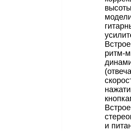
высоты
модел
гитарн
усилит
Встрое
ритм-м
динам
(отвеч
скорос
нажати
кнопка
Встро
стере
и пита