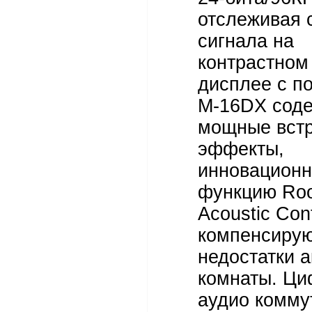
отслеживая 
сигнала на
контрастном
дисплее с по
M-16DX сод
мощные вст
эффекты,
инновацион
функцию Ro
Acoustic Cont
компенсиру
недостатки а
комнаты. Ци
аудио комму