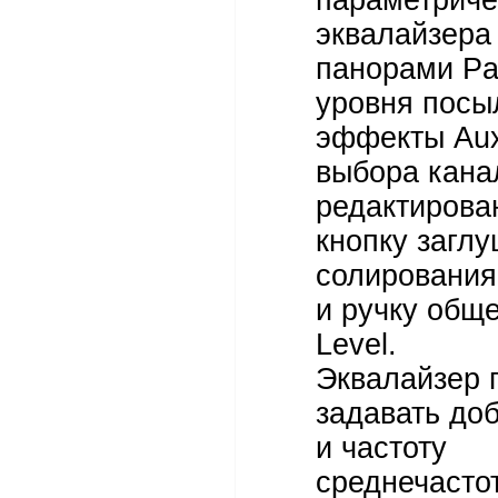
параметриче
эквалайзера
панорами Pa
уровня посы
эффекты Aux
выбора кана
редактирован
кнопку загл
солирования
и ручку обще
Level.
Эквалайзер 
задавать до
и частоту
среднечасто