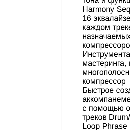
тона и функ
Harmony Se
16 эквалайз
каждом трек
назначаемы
компрессоро
Инструмента
мастеринга,
многополос
компрессор
Быстрое соз
аккомпанем
с помощью о
треков Drum
Loop Phrase