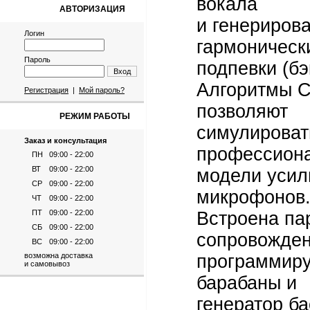
вокала
АВТОРИЗАЦИЯ
и генерирова
Логин
гармоническ
Пароль
подпевки (бэ
Вход
Алгоритмы 
Регистрация
|
Мой пароль?
позволяют
РЕЖИМ РАБОТЫ
симулироват
Заказ и консультация
профессион
ПН
09:00 - 22:00
ВТ
09:00 - 22:00
модели усил
СР
09:00 - 22:00
микрофонов
ЧТ
09:00 - 22:00
ПТ
09:00 - 22:00
Встроена па
СБ
09:00 - 22:00
сопровожден
ВС
09:00 - 22:00
возможна доставка
программир
и самовывоз
барабаны и
генератор ба