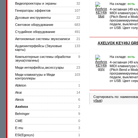
Видеопроекторы и экраны
32
На складе:
есть
4-октавная (49 к
Генераторы эффектов
107
MIDI клавиатура U
(Pitch Bend и Modu
Духовые инструменты
22
программируемый 
педали, выключат
Световое оборудование
683
от USB. Цвет голу
Студийное оборудование
491
Автономные системы звукозаписи
21
AXELVOX KEY49J GR
Аудиоинтерфейсы (Звуковые
133
карты)
Компьютерные системы обработки
9
На складе:
есть
звука(плагины)
4-октавная (49 к
MIDI клавиатура U
Миди интерфейсы,аксессуары
23
(Pitch Bend и Modu
программируемый 
Миди клавиатуры и Миди
103
педали, выключат
контроллеры
от USB. Цвет сер
Ableton
1
Akai
14
Сортировать по: наименова
Alesis
6
убыв
)
Axelvox
2
Behringer
9
CME
0
E-mu
3
ESI(Egosys)
1