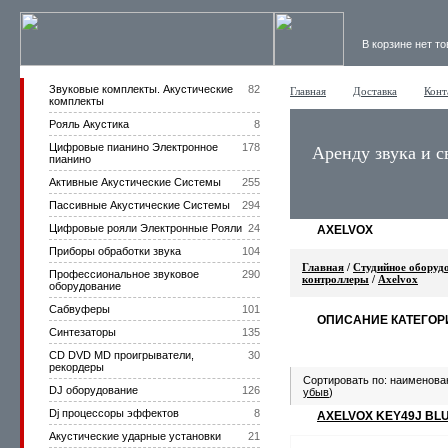
В корзине нет т
Звуковые комплекты. Акустические
82
Главная
Доставка
Конт
комплекты
Рояль Акустика
8
Цифровые пианино Электронное
178
Аренду звука и с
пианино
Активные Акустические Системы
255
Пассивные Акустические Системы
294
Цифровые рояли Электронные Рояли
24
AXELVOX
Приборы обработки звука
104
Главная
/
Студийное оборуд
Профессиональное звуковое
290
контроллеры
/
Axelvox
оборудование
Сабвуферы
101
ОПИСАНИЕ КАТЕГОР
Синтезаторы
135
CD DVD MD проигрыватели,
30
рекордеры
Сортировать по: наименова
DJ оборудование
126
убыв
)
Dj процессоры эффектов
8
AXELVOX KEY49J BL
Акустические ударные установки
21