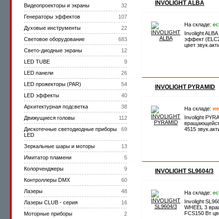
INVOLIGHT ALBA
Видеопроекторы и экраны
32
Генераторы эффектов
107
На складе:
ес
Духовые инструменты
22
Involight ALB
Световое оборудование
683
эффект (ELC2
цвет звук.ак
Cвето-диодные экраны
12
LED TUBE
9
LED панели
26
LED прожекторы (PAR)
54
INVOLIGHT PYRAMID
LED эффекты
40
Архитектурная подсветка
38
На складе:
не
Involight PYR
Движущиеся головы
112
вращающейся
Дискотечные светодиодные приборы
69
4515 звук.ак
LED
Зеркальные шары и моторы
13
Имитатор пламени
5
Колорченджеры
9
INVOLIGHT SL9604/3
Контроллеры DMX
60
Лазеры
48
На складе:
ес
Involight SL9
Лазеры CLUB - серия
16
WHEEL 3 вра
FCS150 Вт цв
Моторные приборы
2