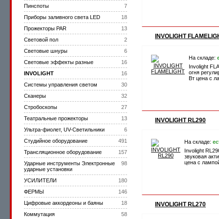
Пинспоты
7
Приборы заливного света LED
18
Прожекторы PAR
13
INVOLIGHT FLAMELIG
Световой пол
2
Световые шнуры
6
На складе:
Световые эффекты разные
16
Involight 
огня регули
INVOLIGHT
16
Вт цена с л
Системы управления светом
30
Сканеры
32
Стробоскопы
27
Театральные прожекторы
13
INVOLIGHT RL290
Ультра-фиолет, UV-Светильники
6
Студийное оборудование
491
На складе:
ес
Involight RL2
Трансляционное оборудование
157
звуковая акт
цена с лампо
Ударные инструменты Электронные
98
ударные установки
УСИЛИТЕЛИ
180
ФЕРМЫ
146
Цифровые аккордеоны и баяны
18
INVOLIGHT RL270
Коммутация
58