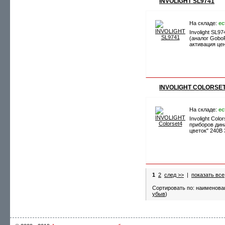
INVOLIGHT SL9741
На складе:
ес
Involight SL9
(аналог Gobo
активация це
INVOLIGHT COLORSE
На складе:
ес
Involight Colo
приборов ди
цветок" 240В
1
2
след >>
|
показать все
Сортировать по: наименова
убыв
)