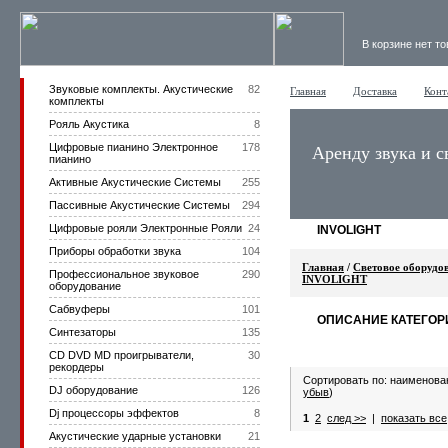
В корзине нет т
Звуковые комплекты. Акустические
82
Главная
Доставка
Конт
комплекты
Рояль Акустика
8
Цифровые пианино Электронное
178
Аренду звука и с
пианино
Активные Акустические Системы
255
Пассивные Акустические Системы
294
Цифровые рояли Электронные Рояли
24
INVOLIGHT
Приборы обработки звука
104
Главная
/
Световое оборудо
Профессиональное звуковое
290
INVOLIGHT
оборудование
Сабвуферы
101
ОПИСАНИЕ КАТЕГОР
Синтезаторы
135
CD DVD MD проигрыватели,
30
рекордеры
Сортировать по: наименова
DJ оборудование
126
убыв
)
Dj процессоры эффектов
8
1
2
след >>
|
показать все
Акустические ударные установки
21