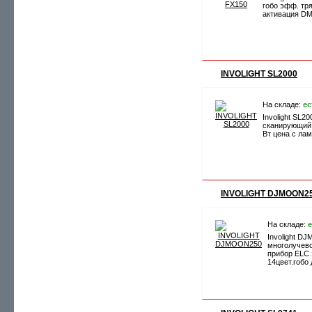
гобо эфф. тря
активация DM
INVOLIGHT SL2000
На складе:
ес
Involight SL20
сканирующий 
Вт цена с ла
INVOLIGHT DJMOON2
На складе:
е
Involight D
многолучево
прибор ELC 
14цвет.гобо