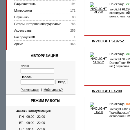
Радиосистемы
194
На складе:
ес
Involight RL2
Микрофоны
171
сканирующий
цена с лампой
Наушники
88
Гитары, гитарное оборудование
786
Аксессуары
256
Распродажа!!!
1
INVOLIGHT SL9752
Архив
466
На складе:
ес
АВТОРИЗАЦИЯ
Involight SL9
DanceFloor EH
Логин
шт.) звуковая
Пароль
Вход
Регистрация
|
Мой пароль?
INVOLIGHT FX200
РЕЖИМ РАБОТЫ
На складе:
не
Involight FX20
Заказ и консультация
"калейдоскоп"
активация D
ПН
09:00 - 22:00
ВТ
09:00 - 22:00
СР
09:00 - 22:00